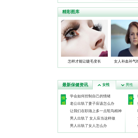
精彩图库
怎样才能让睫毛变长
女人补血补气
最新保健资讯
女性
男性
学会如何控制自己的情绪
情
保
感
健
老公出轨了妻子应该怎么办
让我们在职场上多一点鸵鸟精神
男人出轨了 女人应当这样做
男人出轨了女人怎么办