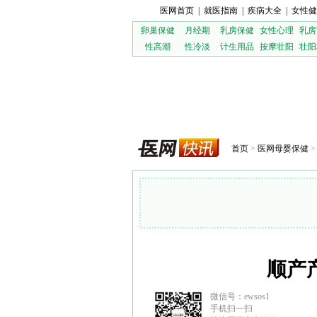
医网首页
|
就医指南
|
疾病大全
|
女性健
卵巢保健
月经期
乳房保健
女性心理
乳房
性高潮
性冷淡
计生用品
按摩壮阳
壮阳
首页
>
医网母婴保健
顺产
微信号：ewsos1
手机扫一扫