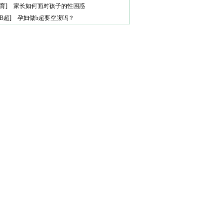
育
]
家长如何面对孩子的性困惑
B超
]
孕妇做b超要空腹吗？