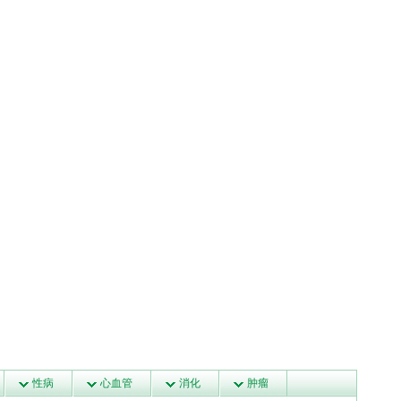
性病
心血管
消化
肿瘤