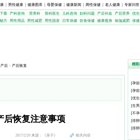
康
|
男性健康
|
健康图库
|
母婴保健
|
健康新闻
|
两性保健
|
老人健康
|
专家问答
下垂
产科咨询
营养科
骨科医生
儿科咨询
妇科问题
产后补血
产后营养
优生
秘方
男性用品
男性减肥
男性脱发
日常保健
饮食保健
健康瘦身
瑜伽减肥
保健
精彩
>
产后
>
产后恢复
[
孕前
[
孕前
[
优生
[
生男
[
不孕
产后恢复注意事项
[
排卵
[
排卵
2017/2/20 来源：《亲子》
相关内容