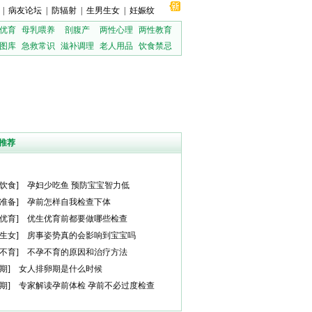
|
病友论坛
|
防辐射
|
生男生女
|
妊娠纹
优育
母乳喂养
剖腹产
两性心理
两性教育
图库
急救常识
滋补调理
老人用品
饮食禁忌
推荐
饮食
]
孕妇少吃鱼 预防宝宝智力低
准备
]
孕前怎样自我检查下体
优育
]
优生优育前都要做哪些检查
生女
]
房事姿势真的会影响到宝宝吗
不育
]
不孕不育的原因和治疗方法
期
]
女人排卵期是什么时候
期
]
专家解读孕前体检 孕前不必过度检查