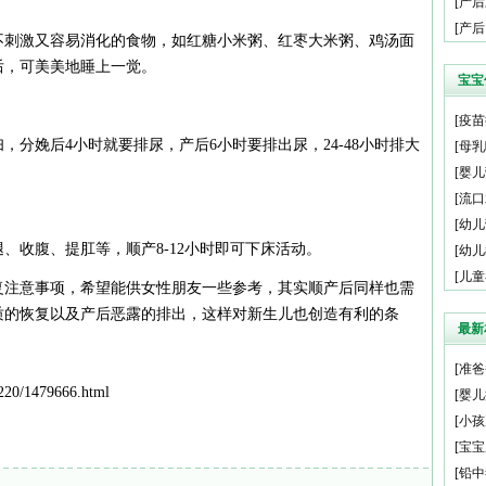
[
产后
[
产后
不刺激又容易消化的食物，如红糖小米粥、红枣大米粥、鸡汤面
后，可美美地睡上一觉。
宝宝
[
疫苗
，分娩后4小时就要排尿，产后6小时要排出尿，24-48小时排大
[
母乳
[
婴儿
[
流口
[
幼儿
、收腹、提肛等，顺产8-12小时即可下床活动。
[
幼儿
[
儿童
复注意事项，希望能供女性朋友一些参考，其实顺产后同样也需
质的恢复以及产后恶露的排出，这样对新生儿也创造有利的条
最新
[
准爸
20/1479666.html
[
婴儿
[
小孩
[
宝宝
[
铅中