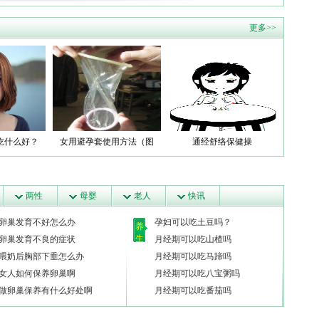
更多>>
吃什么好？
女用避孕套使用方法（图
通经舒络保健操
解）
两性
母婴
老人
快讯
卵巢发育不好怎么办
孕妇可以吃土豆吗？
养
生
卵巢发育不良的症状
月经期可以吃山楂吗
喂奶后胸部下垂怎么办
月经期可以吃马蹄吗
女人如何保养卵巢啊
月经期可以吃八宝粥吗
做卵巢保养有什么好处啊
月经期可以吃番茄吗