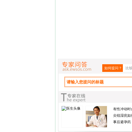
如何提问？
比
有性冲动时
尖锐湿疣如
事后避孕药