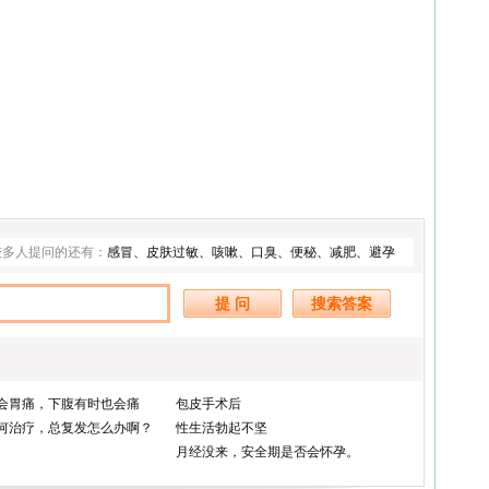
较多人提问的还有：
感冒
、
皮肤过敏
、
咳嗽
、
口臭
、
便秘
、
减肥
、
避孕
会胃痛，下腹有时也会痛
包皮手术后
何治疗，总复发怎么办啊？
性生活勃起不坚
月经没来，安全期是否会怀孕。