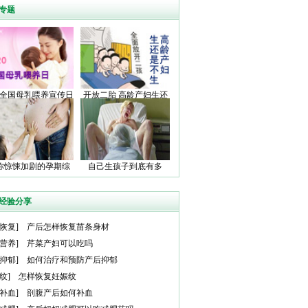
专题
20全国母乳喂养宣传日
开放二胎 高龄产妇生还
是不生
你惊悚加剧的孕期综
自己生孩子到底有多
合症
痛？
经验分享
恢复
]
产后怎样恢复苗条身材
营养
]
芹菜产妇可以吃吗
抑郁
]
如何治疗和预防产后抑郁
纹
]
怎样恢复妊娠纹
补血
]
剖腹产后如何补血