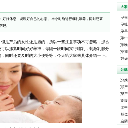
大家
[
孕检
：好好休息，调理好自已的心态， 半小时给进行母乳喂养，同时还要
[
孕吐
下吧。
[
孕早
[
孕中
，但是产后的女性还是虚的，所以一些注意事项不可忽略，那么
[
孕晚
说可以抓紧时间好好养神，每隔一段时间实行哺乳，刺激乳腺分
[
孕期
物，同时还要及时的大小便等等，今天给大家来具体介绍一下。
[
妊娠
分娩
[
分娩
[
顺产
[
早产
[
剖腹
[
水中
[
胎位
[
会阴