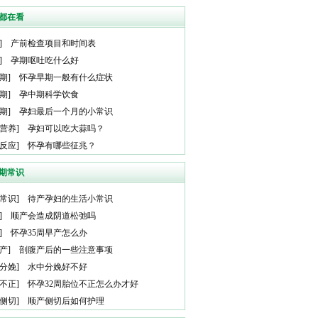
都在看
]
产前检查项目和时间表
]
孕期呕吐吃什么好
期
]
怀孕早期一般有什么症状
期
]
孕中期科学饮食
期
]
孕妇最后一个月的小常识
营养
]
孕妇可以吃大蒜吗？
反应
]
怀孕有哪些征兆？
期常识
常识
]
待产孕妇的生活小常识
]
顺产会造成阴道松弛吗
]
怀孕35周早产怎么办
产
]
剖腹产后的一些注意事项
分娩
]
水中分娩好不好
不正
]
怀孕32周胎位不正怎么办才好
侧切
]
顺产侧切后如何护理