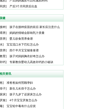
减肥
]
产后妈妈减肥可以吃减肥药吗
同房
]
产后3个月同房后出血
保健
接种
]
孩子在接种疫苗的前后 家长应注意什么
喂养
]
妈妈的情绪会影响乳汁质量
营养
]
婴儿饮食营养食谱
水
]
宝宝流口水下巴红怎么办
营养
]
四个半月宝宝辅食食谱
教育
]
孩子对妈妈胸衣好奇怎么办
补钙
]
专家教你婴幼儿高效补钙的小秘诀
相关资讯
爸
]
准爸爸如何照顾孕妇
痱子
]
新生儿长痱子怎么办
尿床
]
孩子九岁了还尿床怎么办
厌食
]
4个月宝宝厌食怎么办
毒
]
宝宝铅中毒有什么症状