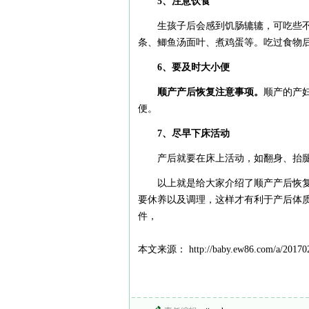
5、注意饮食
生孩子后会感到饥肠辘辘，可吃些
条、鲫鱼汤面叶、煮鸡蛋等。吃过食物
6、要及时大小便
顺产产后恢复注意事项。
顺产的产妇
便。
7、尽早下床活动
产后就要在床上活动，如翻身、抬腿
以上就是给大家介绍了顺产产后恢
要休养以及调理，这样才有利于产后体
件，
本文来源： http://baby.ew86.com/a/201702