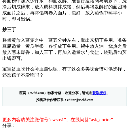
将面粉中加入少许水，和面发酵。准备好瘦猪肉与胡萝卜，洗
净后切成碎末，放入调料搅拌成馅，然后再将发酵好的面团擀
成面片之后，再将馅料卷入面片，包好，放入蒸锅中蒸半小
时，即可出锅。
炒三丁
将蛋黄放入蒸笼之中，蒸五分钟左右，取出来切丁备用。准备
豆腐适量，黄瓜半根，各切成丁备用。锅中放入油，烧热之后
放入葱末爆香，加入三丁，再加入适量水与食盐，烧熟后勾芡
出锅即可。
宝宝贫血吃什么补血最快呢，有了这么多美味食谱可供选择，
还愁孩子不爱吃吗？
医网（ew86.com）独家专稿，欢迎分享，请点击
获取授权
。
投稿及合作请联系：editor@ew86.com
更多内容请关注微信号“ewsos1”、在线问答“ask_doctor”
分享：