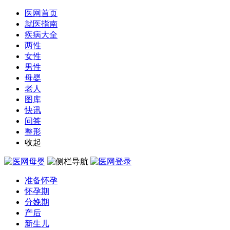
医网首页
就医指南
疾病大全
两性
女性
男性
母婴
老人
图库
快讯
问答
整形
收起
准备怀孕
怀孕期
分娩期
产后
新生儿