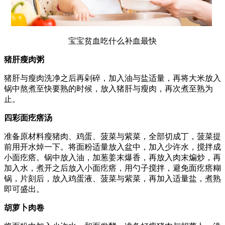
宝宝贫血吃什么补血最快
猪肝瘦肉粥
猪肝与瘦肉洗净之后再剁碎，加入油与盐适量，再将大米放入
锅中熬煮至快要熟的时候，放入猪肝与瘦肉，再次煮至熟为
止。
四彩面疙瘩汤
准备原材料瘦猪肉、鸡蛋、菠菜与紫菜，全部切成丁，菠菜提
前用开水焯一下。将面粉适量放入盆中，加入少许水，搅拌成
小面疙瘩。锅中放入油，加葱姜末爆香，再放入肉末煸炒，再
加入水，煮开之后放入小面疙瘩，用勺子搅拌，避免面疙瘩糊
锅，片刻后，放入鸡蛋液、菠菜与紫菜，再加入适量盐，煮熟
即可盛出。
胡萝卜肉卷