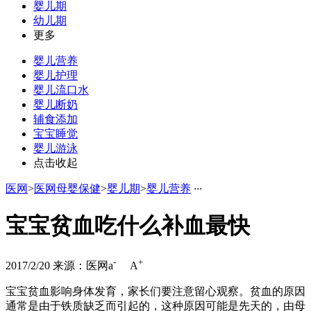
婴儿期
幼儿期
更多
婴儿营养
婴儿护理
婴儿流口水
婴儿断奶
辅食添加
宝宝睡觉
婴儿游泳
点击收起
医网
>
医网母婴保健
>
婴儿期
>
婴儿营养
·
·
·
宝宝贫血吃什么补血最快
-
+
2017/2/20
来源：医网
a
A
宝宝贫血影响身体发育，家长们要注意留心观察。贫血的原因
通常是由于铁质缺乏而引起的，这种原因可能是先天的，由母