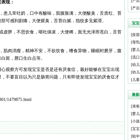
[
产后
状表现：
[
产后
症，患儿常吐奶，口中有酸味，脘腹胀满，大便酸臭，舌质红、苔
腹部可感到剧痛，大便腥臭，舌苔白腻，指纹多见紫滞。
宝宝
瘦或虚胖，不思饮食，呕吐痰涎，大便稀，面无光泽而苍白，舌苔
[
疫苗
[
母乳
[
婴儿
黄，肌肉消瘦，精神不安，不欲饮食，嗜食异物，睡眠时磨牙，腹
[
流口
有白斑，唇口生白点等。
[
幼儿
用心观察方可发现宝宝是否是还有厌食症，最好能够在宝宝出现
[
幼儿
时，不要盲目以为只是肠胃问题，只有即使发现宝宝的厌食症才
[
儿童
最新
01/1479875.html
[
准爸
[
婴儿
[
小孩
[
宝宝
[
铅中