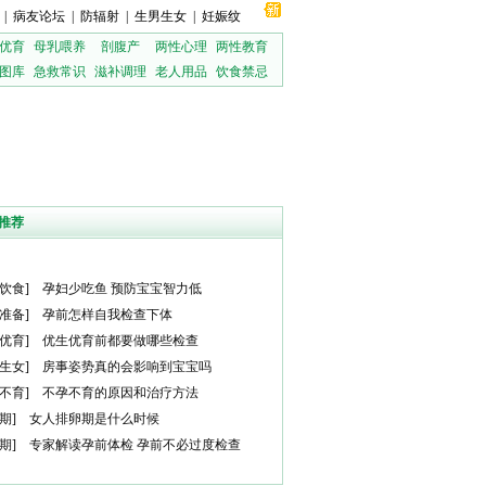
|
病友论坛
|
防辐射
|
生男生女
|
妊娠纹
优育
母乳喂养
剖腹产
两性心理
两性教育
图库
急救常识
滋补调理
老人用品
饮食禁忌
推荐
饮食
]
孕妇少吃鱼 预防宝宝智力低
准备
]
孕前怎样自我检查下体
优育
]
优生优育前都要做哪些检查
生女
]
房事姿势真的会影响到宝宝吗
不育
]
不孕不育的原因和治疗方法
期
]
女人排卵期是什么时候
期
]
专家解读孕前体检 孕前不必过度检查