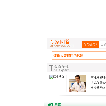
如何提问？
比
有性冲动时
尖锐湿疣如
事后避孕药
精彩图库