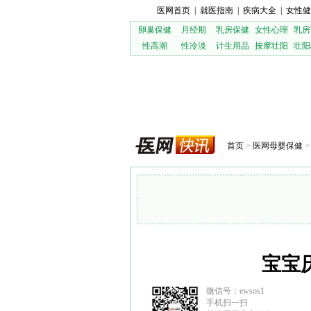
医网首页
|
就医指南
|
疾病大全
|
女性健
卵巢保健
月经期
乳房保健
女性心理
乳房
性高潮
性冷淡
计生用品
按摩壮阳
壮阳
首页
>
医网母婴保健
宝宝
微信号：ewsos1
手机扫一扫