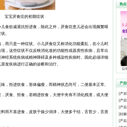
热点
宝宝厌食症的初期症状
小儿食欲减退抗拒进食，除此之外，厌食症患儿还会出现频繁呕
症状。
5.
病，而只是一种症状。小儿厌食症又称消化功能紊乱，在小儿时
表现，这些症状不仅反映消化道的功能性或器质性疾病，且常出
枢神经系统疾病或精神障碍及多种感染性疾病时。因此必须详细
其原发疾病进行正确的诊断和治疗。
让
产后
无味，拒进饮食，形体偏瘦，而精神状态尚可，二便基本正常;
[
产后
黄，厌食、拒食，若稍进饮食，大便中夹有不消化残渣，或大便
[
产后
[
产后
饮料而不喜进食，皮肤干燥少润泽，大便多干结，舌苔少，舌质
[
妊娠
[
产后