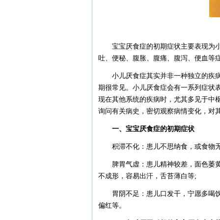
宝宝厌食症的初期症状主要表现为
吐、便秘、腹胀、腹痛、腹泻、便血等
小儿厌食症其实并非一种独立的疾
期很常见。小儿厌食症会有一系列症状
现在其他系统的疾病时，尤其多见于中
询问有关病史，密切观察病情变化，对
一、宝宝厌食症的初期症状
积滞不化：患儿不思纳食，或食物
脾胃气虚：患儿精神较差，面色萎
不成形，容易出汗，舌苔薄白等;
胃阴不足：患儿口发干，宁愿多喝
偏红等。