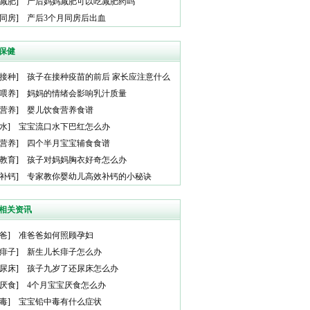
减肥
]
产后妈妈减肥可以吃减肥药吗
同房
]
产后3个月同房后出血
保健
接种
]
孩子在接种疫苗的前后 家长应注意什么
喂养
]
妈妈的情绪会影响乳汁质量
营养
]
婴儿饮食营养食谱
水
]
宝宝流口水下巴红怎么办
营养
]
四个半月宝宝辅食食谱
教育
]
孩子对妈妈胸衣好奇怎么办
补钙
]
专家教你婴幼儿高效补钙的小秘诀
相关资讯
爸
]
准爸爸如何照顾孕妇
痱子
]
新生儿长痱子怎么办
尿床
]
孩子九岁了还尿床怎么办
厌食
]
4个月宝宝厌食怎么办
毒
]
宝宝铅中毒有什么症状