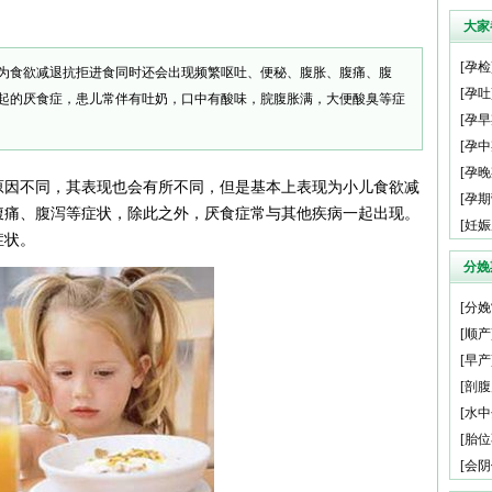
大家
[
孕检
为食欲减退抗拒进食同时还会出现频繁呕吐、便秘、腹胀、腹痛、腹
[
孕吐
起的厌食症，患儿常伴有吐奶，口中有酸味，脘腹胀满，大便酸臭等症
[
孕早
[
孕中
[
孕晚
原因不同，其表现也会有所不同，但是基本上表现为小儿食欲减
[
孕期
腹痛、腹泻等症状，除此之外，厌食症常与其他疾病一起出现。
[
妊娠
症状。
分娩
[
分娩
[
顺产
[
早产
[
剖腹
[
水中
[
胎位
[
会阴