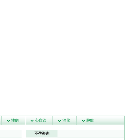
性病
心血管
消化
肿瘤
不孕咨询