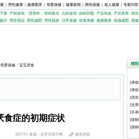
康
|
男性健康
|
健康图库
|
母婴保健
|
健康新闻
|
两性保健
|
老人健康
|
专家问答
下垂
产科咨询
营养科
骨科医生
儿科咨询
妇科问题
产后补血
产后营养
优生
秘方
男性用品
男性减肥
男性脱发
日常保健
饮食保健
健康瘦身
瑜伽减肥
保健
精彩
>
母婴保健
>
宝宝厌食
[
孕前
[
孕前
[
优生
[
生男
[
不孕
厌食症的初期症状
[
排卵
[
排卵
2017/3/1 来源：太平洋亲子网
相关内容