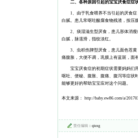
二、各种原因引起的宝宝厌食症症
1、由于乳食喂养不当引起的厌食
白腻。患儿常呕吐酸腐食物残渣，按压
2、痰湿滋生型厌食，患儿形体消
白腻，脉濡滑，指纹淡红。
3、虫积伤脾型厌食，患儿面色苍
痛腹胀，大便不调，巩膜上有蓝斑，面
宝宝厌食症的初期症状需要妈妈们
呕吐、便秘、腹胀、腹痛、腹泻等症状
能够更好的帮助宝宝应对这个问题。
本文来源： http://baby.ew86.com/a/201703
责任编辑
：qiuxg