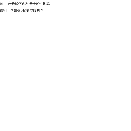
育
]
家长如何面对孩子的性困惑
B超
]
孕妇做b超要空腹吗？