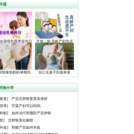
专题
20全国母乳喂养宣传日
开放二胎 高龄产妇生还
是不生
你惊悚加剧的孕期综
自己生孩子到底有多
合症
痛？
经验分享
恢复
]
产后怎样恢复苗条身材
营养
]
芹菜产妇可以吃吗
抑郁
]
如何治疗和预防产后抑郁
纹
]
怎样恢复妊娠纹
补血
]
剖腹产后如何补血