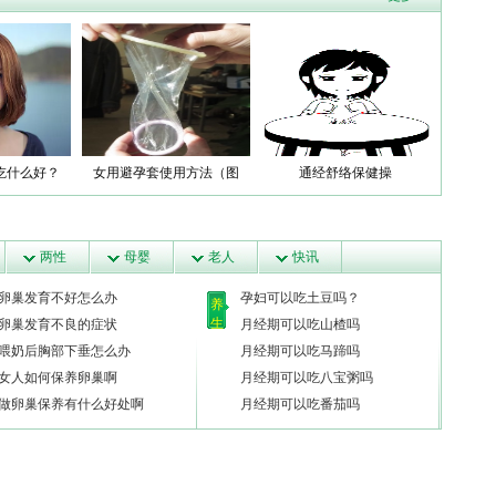
吃什么好？
女用避孕套使用方法（图
通经舒络保健操
解）
两性
母婴
老人
快讯
卵巢发育不好怎么办
孕妇可以吃土豆吗？
养
生
卵巢发育不良的症状
月经期可以吃山楂吗
喂奶后胸部下垂怎么办
月经期可以吃马蹄吗
女人如何保养卵巢啊
月经期可以吃八宝粥吗
做卵巢保养有什么好处啊
月经期可以吃番茄吗