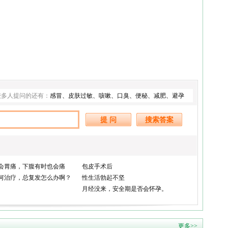
较多人提问的还有：
感冒
、
皮肤过敏
、
咳嗽
、
口臭
、
便秘
、
减肥
、
避孕
会胃痛，下腹有时也会痛
包皮手术后
何治疗，总复发怎么办啊？
性生活勃起不坚
月经没来，安全期是否会怀孕。
更多>>