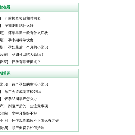
都在看
]
产前检查项目和时间表
]
孕期呕吐吃什么好
期
]
怀孕早期一般有什么症状
期
]
孕中期科学饮食
期
]
孕妇最后一个月的小常识
营养
]
孕妇可以吃大蒜吗？
反应
]
怀孕有哪些征兆？
期常识
常识
]
待产孕妇的生活小常识
]
顺产会造成阴道松弛吗
]
怀孕35周早产怎么办
产
]
剖腹产后的一些注意事项
分娩
]
水中分娩好不好
不正
]
怀孕32周胎位不正怎么办才好
侧切
]
顺产侧切后如何护理